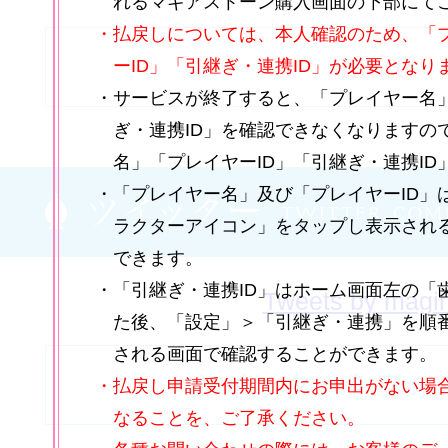
れるマギアストーン購入画面の下部にて
【重要】「有償マギアストーン
・払戻しについては、本人確認のため、「
more
ーID」「引継ぎ・連携ID」が必要となり
知らせ
・サービスが終了すると、「プレイヤー名」
ぎ・連携ID」を確認できなくなりますの
名」「プレイヤーID」「引継ぎ・連携I
【重要】サービス終了のお知らせ
・「プレイヤー名」及び「プレイヤーID」
ラクターアイコン」をタップし表示され
できます。
9月22日より「リコリス・リコ
・「引継ぎ・連携ID」はホーム画面左の「
Tweets by magi
千束」「井ノ上たきな」が登場
た後、「設定」＞「引継ぎ・連携」を順
を開催予定！
される画面で確認することができます。
ツイッターをフォ
・払戻し申請受付期間内にお申出がない場
なることを、ご了承ください。
「Magia Day 2023」キャ