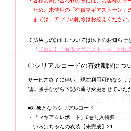
・各種お問い合わせの際には、お客様のデ
ご質問募集！
ため、未使用の「有償マギアストーン」
までは、アプリの削除はお控えください
「悪魔ほむら」ポスター掲載のご
※払戻しの詳細については以下のお知らせ
「
【重要】「有償マギアストーン」の払
6周年記念トークイベント「Magia
〇シリアルコードの有効期限につ
定！
サービス終了に伴い、現在利用可能なシリ
誠に勝手ながら下記の通り変更させていた
「∞いろは」（インフィニットい
■対象となるシリアルコード
スター掲載のご案内
・『マギア☆レポート』6巻封入特典
いろはちゃんの衣装【未完成】×1